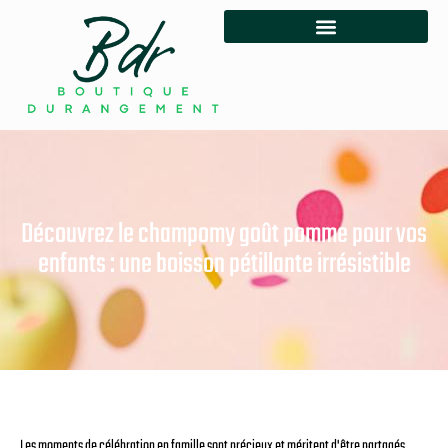
Découvrez le champomy goût pomme pour vos
enfants : une boisson pétillante irrésistible
Les moments de célébration en famille sont précieux et méritent d'être partagés