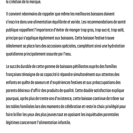
la création de la marque.
Il convient néanmoins de rappeler que même les meilleures boissons doivent
s'inscrire dans une alimentation équilibrée et variée. Les recommandations de santé
publique rappellent l'importance d'éviter de manger trop gras, trop sucré, trop salé,
principe qui s'applique également aux boissons. Cette boisson festive trouve
idéalement sa place lors des occasions spéciales, complétant ainsi une hydratation
quotidienne principalement assurée par l'eau.
Le succès durable de cette gamme de boissons pétillantes auprès des familles
françaises témoigne de sa capacité à répondre simultanément aux attentes des
enfants en quête de saveurs et d'expériences festives et aux préoccupations des
parents désireux d'offrir des produits de qualité. Cette double satisfaction explique
pourquoi, après plus de trente ans d'existence, cette boisson continue de trôner sur
les tables familiales lors des moments de célébration et reste le choix privilégié pour
faire briller les yeux des plus jeunes tout en apaisant les inquiétudes parentales
légitimes concernant l'alimentation infantile.