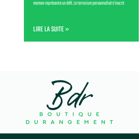
maman représente un défi. Le terrarium personnalisé s’inscrit
LIRE LA SUITE »