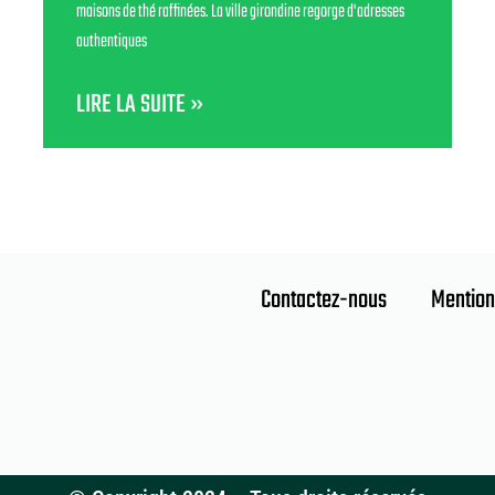
maisons de thé raffinées. La ville girondine regorge d'adresses
authentiques
LIRE LA SUITE »
Contactez-nous
Mention